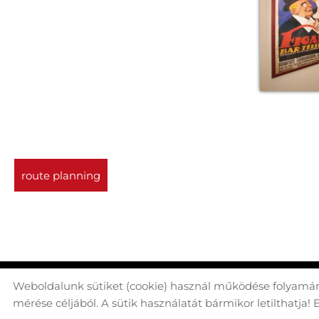
route planning
Weboldalunk sütiket (cookie) használ működése folyamán
© 2026 - Minden jog fenntartva
mérése céljából. A sütik használatát bármikor letilthatja! 