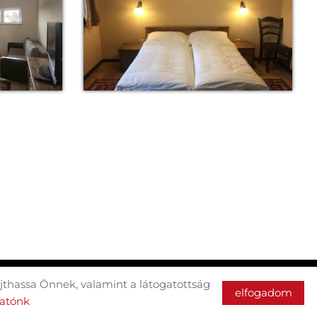
thassa Önnek, valamint a látogatottság
elfogadom
tatónk