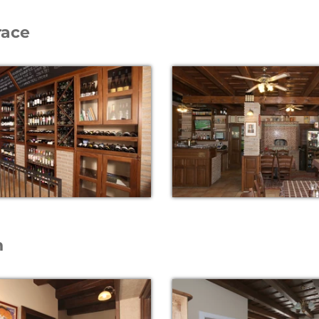
race
n