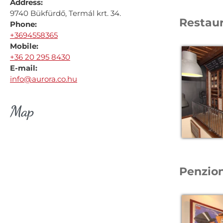
Address:
9740 Bükfürdő, Termál krt. 34.
Restau
Phone:
+3694558365
Mobile:
+36 20 295 8430
E-mail:
info@aurora.co.hu
Map
Penzio