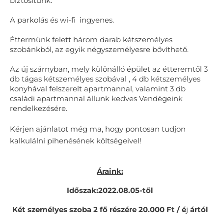
biztosítunk.
A parkolás és wi-fi ingyenes.
Éttermünk felett három darab kétszemélyes
szobánkból, az egyik négyszemélyesre bővíthető.
Az új szárnyban, mely különálló épület az étteremtől 3
db tágas kétszemélyes szobával , 4 db kétszemélyes
konyhával felszerelt apartmannal, valamint 3 db
családi apartmannal állunk kedves Vendégeink
rendelkezésére.
Kérjen ajánlatot még ma, hogy pontosan tudjon
kalkulálni pihenésének költségeivel!
Áraink:
Időszak:2022.08.05-től
Két személyes szoba 2 fő részére 20.000 Ft / é
j
ártól