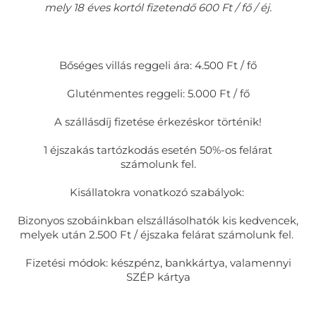
mely 18 éves kortól fizetendő 600 Ft / fő / éj.
Bőséges villás reggeli ára: 4.500 Ft / fő
Gluténmentes reggeli: 5.000 Ft / fő
A szállásdíj fizetése érkezéskor történik!
1 éjszakás tartózkodás esetén 50%-os felárat
számolunk fel.
Kisállatokra vonatkozó szabályok:
Bizonyos szobáinkban elszállásolhatók kis kedvencek,
melyek után 2.500 Ft / éjszaka felárat számolunk fel.
Fizetési módok: készpénz, bankkártya, valamennyi
SZÉP kártya