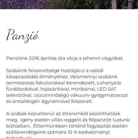
Panzió
Panziónk 2016 áprilisa óta várja a pihenni vágyókat.
Szobáink felszereltsége hozzájárul a valódi
kikapcsolódás élményéhez. Valamennyi szobánk
természetes fabútorokkal berendezett, zuhanyzós
fürdőszobával, hajszárítóval, minibárral, LED SAT
televízióval, csúcsminőségű vákuum-gyógymatraccal
és antiallergén ágyneművel felszerelt.
A szobák közvetlenül az étteremből közelíthetőek
meg. Igény esetén villás reggelit és félpanziót tudunk
biztosítani. Éttermünkben történő fogyasztás esetén
szállóvendégeink számára 10 % kedvezményt