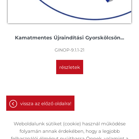
Kamatmentes Újraindítási Gyorskölcsön...
GINOP-9.1.1-21
részletek
vissza az előző oldalra!
Weboldalunk sütiket (cookie) használ működése
folyamán annak érdekében, hogy a legjobb
felhasználói élményt nyújthassa Önnek, valamint a